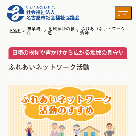
メニュー
事業紹
地域福祉の推
ふれあいネットワーク
>
>
>
HOME
介
進
活動
日頃の挨拶や声かけから広がる地域の見守り
ふれあいネットワーク活動