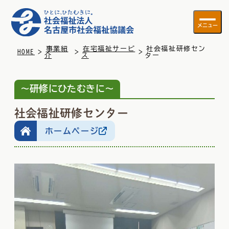
メニュー
事業紹
在宅福祉サービ
社会福祉研修セン
>
>
>
HOME
介
ス
ター
～研修にひたむきに～
社会福祉研修センター
ホームページ