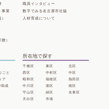
贈
職員インタビュー
ト事業
数字でみる名古屋市社協
員）
人材育成について
寄贈）
所在地で探す
千種区
東区
北区
りごと
西区
中村区
中区
ィア
昭和区
瑞穂区
熱田区
/助成
中川区
港区
南区
守山区
緑区
名東区
天白区
市域