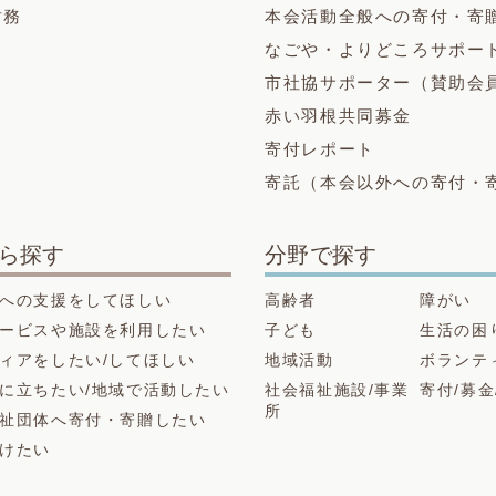
財務
本会活動全般への寄付・寄
なごや・よりどころサポー
市社協サポーター（賛助会
赤い羽根共同募金
寄付レポート
寄託（本会以外への寄付・
ら探す
分野で探す
への支援をしてほしい
高齢者
障がい
ービスや施設を利用したい
子ども
生活の困
ィアをしたい/してほしい
地域活動
ボランテ
に立ちたい/地域で活動したい
社会福祉施設/事業
寄付/募金
所
祉団体へ寄付・寄贈したい
けたい