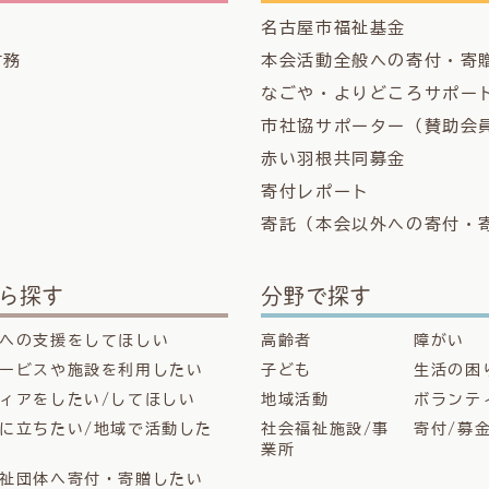
名古屋市福祉基金
財務
本会活動全般への寄付・寄
なごや・よりどころサポー
市社協サポーター（賛助会
赤い羽根共同募金
寄付レポート
寄託（本会以外への寄付・
ら探す
分野で探す
への支援をしてほしい
高齢者
障がい
ービスや施設を利用したい
子ども
生活の困
ィアをしたい/してほしい
地域活動
ボランテ
に立ちたい/地域で活動した
社会福祉施設/事
寄付/募
業所
祉団体へ寄付・寄贈したい