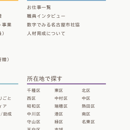
お仕事一覧
贈
職員インタビュー
ト事業
数字でみる名古屋市社協
員）
人材育成について
寄贈）
所在地で探す
千種区
東区
北区
りごと
西区
中村区
中区
ィア
昭和区
瑞穂区
熱田区
金/助成
中川区
港区
南区
守山区
緑区
名東区
天白区
市域